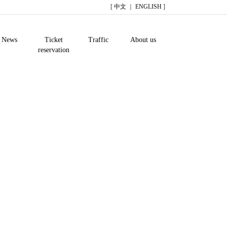
[
中文
｜
ENGLISH
]
News
Ticket
Traffic
About us
reservation